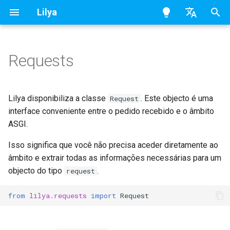
Lilya
D
en - English
i
pt - português
Requests
A classe Request
Tasks
Lilya Client
Deployment
OpenAPI
Cliente Lilya
SchedulerConfig
First Introduction
Sending Files
Relay
abort()
g
i
Lifespan
Cliente de Teste
Utilizar o docker
Forms and Body Inference
Nota
Descoberta da Aplicação
Handler
Interaction & Next Steps
jsonify
Responses
Lilya disponibiliza a classe
. Este objecto é uma
Request
t
interface conveniente entre o pedido recebido e o âmbito
Middleware
Server-Sent Events (SSE)
Atributos
Directivas
Scheduler decorator
OAuth2 with Password and
ASGI.
e
Channels
Bearer
Permissões
Isso significa que você não precisa aceder diretamente ao
Método
Directivas Personalizadas
p
CQRS (Command Query
OAuth2 with Password,
âmbito e extrair todas as informações necessárias para um
a
Responsibility Segregation)
Bearer with JWT tokens
Dependency Injection
URL
The @directive decorator
objecto do tipo
.
request
r
Schedulers
OAuth2 Scopes
Observables
Cabeçalho
Suporte de Shell
from
lilya.requests
import
Request
a
i
Security
HTTP Basic Auth
StaticFiles
Parâmetros de Consulta