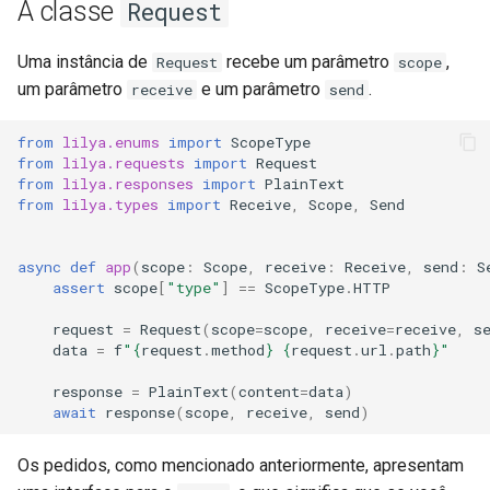
A classe
Request
n
Files
HTTPBearer, APIKeyInHea
Templates
Parâmetros de URL
i
& Others
Uma instância de
recebe um parâmetro
,
Request
scope
Proxy
Push do Servidor
Endereço do Cliente
um parâmetro
e um parâmetro
.
receive
send
c
Signed URL Generator &
i
Signed Redirect
Shortcuts
Excepções & Exception
Cookies
from
lilya.enums
import
ScopeType
from
lilya.requests
import
Request
Handlers
a
from
lilya.responses
import
PlainText
CSRF
Mail
Corpo (body)
from
lilya.types
import
Receive
,
Scope
,
Send
r
Parameters
OpenTelemetry
Como bytes
a
async
def
app
(
scope
:
Scope
,
receive
:
Receive
,
send
:
S
WSGI Frameworks
assert
scope
[
"type"
]
==
ScopeType
.
HTTP
b
Como JSON
Ambientes
request
=
Request
(
scope
=
scope
,
receive
=
receive
,
s
u
data
=
f
"
{
request
.
method
}
{
request
.
url
.
path
}
"
Como texto
s
response
=
PlainText
(
content
=
data
)
Como dados de
c
await
response
(
scope
,
receive
,
send
)
formulário ou formulário
a
multipart
Os pedidos, como mencionado anteriormente, apresentam