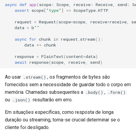
async
def
app
(
scope
:
Scope
,
receive
:
Receive
,
send
:
S
assert
scope
[
"type"
]
==
ScopeType
.
HTTP
request
=
Request
(
scope
=
scope
,
receive
=
receive
,
s
data
=
b
""
async
for
chunk
in
request
.
stream
():
data
+=
chunk
response
=
PlainText
(
content
=
data
)
await
response
(
scope
,
receive
,
send
)
Ao usar
, os fragmentos de bytes são
.stream()
fornecidos sem a necessidade de guardar todo o corpo em
memória. Chamadas subsequentes a
,
.body()
.form()
ou
resultarão em erro.
.json()
Em situações específicas, como resposta de longa
duração ou streaming, torna-se crucial determinar se o
cliente foi desligado.