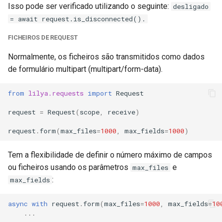
Isso pode ser verificado utilizando o seguinte:
desligado
= await request.is_disconnected().
FICHEIROS DE REQUEST
Normalmente, os ficheiros são transmitidos como dados
de formulário multipart (multipart/form-data).
from
lilya.requests
import
Request
request
=
Request
(
scope
,
receive
)
request
.
form
(
max_files
=
1000
,
max_fields
=
1000
)
Tem a flexibilidade de definir o número máximo de campos
ou ficheiros usando os parâmetros
e
max_files
:
max_fields
async
with
request
.
form
(
max_files
=
1000
,
max_fields
=
10
...