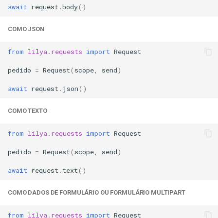
await
request
.
body
()
COMO JSON
from
lilya.requests
import
Request
pedido
=
Request
(
scope
,
send
)
await
request
.
json
()
COMO TEXTO
from
lilya.requests
import
Request
pedido
=
Request
(
scope
,
send
)
await
request
.
text
()
COMO DADOS DE FORMULÁRIO OU FORMULÁRIO MULTIPART
from
lilya.requests
import
Request