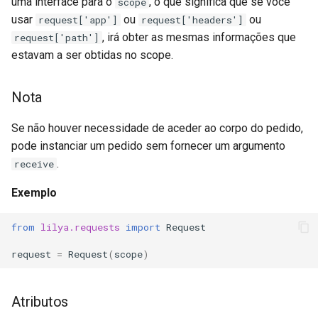
uma interface para o
, o que significa que se você
scope
Como dados
usar
ou
ou
request['app']
request['headers']
, irá obter as mesmas informações que
request['path']
Como um stream
estavam a ser obtidas no scope.
Ficheiros de Request
Nota
DataUpload
Se não houver necessidade de aceder ao corpo do pedido,
pode instanciar um pedido sem fornecer um argumento
Aplicação
.
receive
Estado
Exemplo
from
lilya.requests
import
Request
request
=
Request
(
scope
)
Atributos